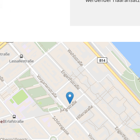
werdender Haaransatz