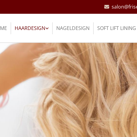
salon@fris

ME
HAARDESIGN
NAGELDESIGN
SOFT LIFT LINING