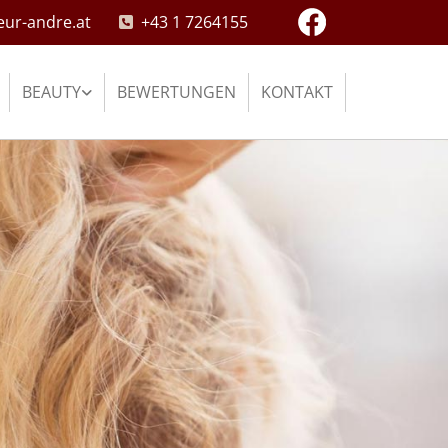
eur-andre.at
+43 1 7264155

BEAUTY
BEWERTUNGEN
KONTAKT